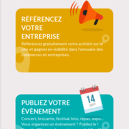
RÉFÉRENCEZ
VOTRE
ENTREPRISE
Référencez gratuitement votre activité sur le
site et gagnez en visibilité dans l'annuaire des
commerces et entreprises.
PUBLIEZ VOTRE
ÉVÈNEMENT
Concert, brocante, festival, loto, repas, expo...
Vous organisez un événement ? Publiez le !