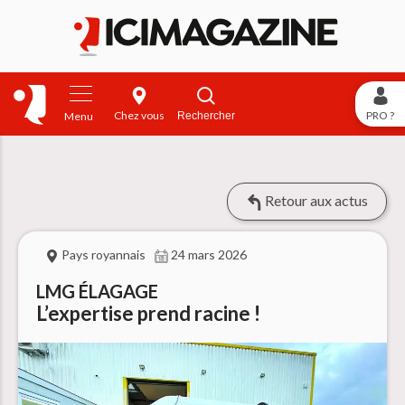
Chez vous
PRO ?
Rechercher
Menu
Retour aux actus
Pays royannais
24 mars 2026
LMG ÉLAGAGE
L’expertise prend racine !