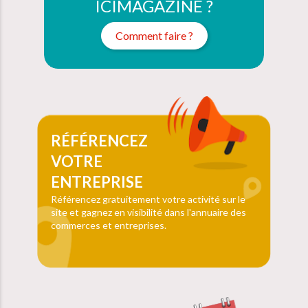
ICIMAGAZINE ?
Comment faire ?
RÉFÉRENCEZ
VOTRE
ENTREPRISE
Référencez gratuitement votre activité sur le
site et gagnez en visibilité dans l'annuaire des
commerces et entreprises.