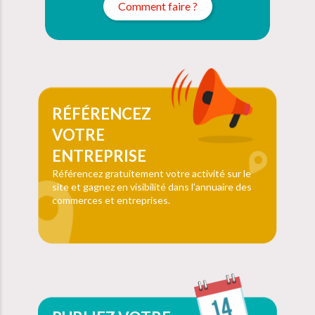
Comment faire ?
RÉFÉRENCEZ
VOTRE
ENTREPRISE
Référencez gratuitement votre activité sur le
site et gagnez en visibilité dans l'annuaire des
commerces et entreprises.