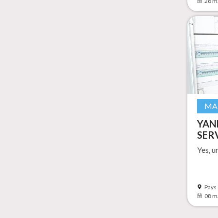
28 m
MA
YAN
SER
Yes, u
Pays
08 m