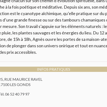
gne chacun sur son chemin d’évolution spirituelle, dans 
e à la fois poétique et méditative. Depuis six ans, son mé
ction est le cyanotype alchimique, qu’elle pratique sur du 
s d’une grande finesse ou sur des tambours chamaniques 
r mesure. Son travail s’appuie sur les éléments naturels : le 
e pluie, les plantes sauvages et les énergies du lieu. Du 12 
e, de 15h à 18h, Agnès ouvre les portes de sa maison-atel
ion de plonger dans son univers onirique et tout en nuanc
 des prix accessibles.
INFOS PRATIQUES
25, RUE MAURICE RAVEL
17100 LES GONDS
Tél. 06 52 40 79 97