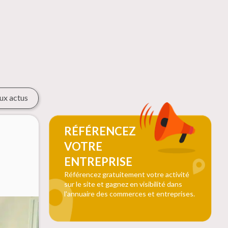
ux actus
RÉFÉRENCEZ
VOTRE
ENTREPRISE
Référencez gratuitement votre activité
sur le site et gagnez en visibilité dans
l'annuaire des commerces et entreprises.