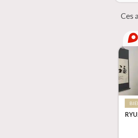
Ces a
BIE
RYU