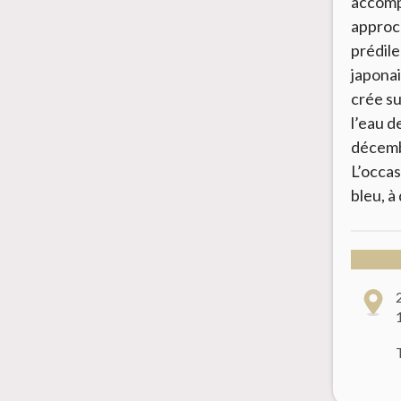
accompa
approch
prédile
japonai
crée su
l’eau d
décembr
L’occas
bleu, à