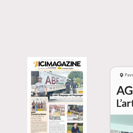
Pay
AG
L’a