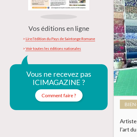
Vos éditions en ligne
Lire l’édition du Pays de Saintonge Romane
Voir toutes les éditions nationales
Vous ne recevez pas
ICIMAGAZINE ?
Comment faire ?
BIEN
Artiste
l’art d