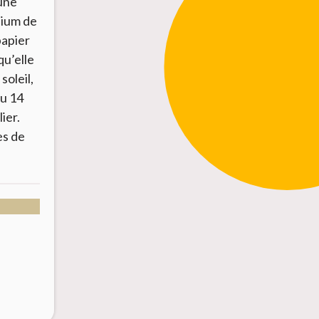
une
dium de
papier
qu’elle
soleil,
au 14
ier.
es de