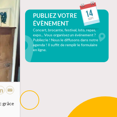
PUBLIEZ VOTRE
ÉVÈNEMENT
Concert, brocante, festival, loto, repas,
expo... Vous organisez un événement ?
Publiez le ! Nous le diffusons dans notre
agenda ! Il suffit de remplir le formulaire
en ligne.
c grâce