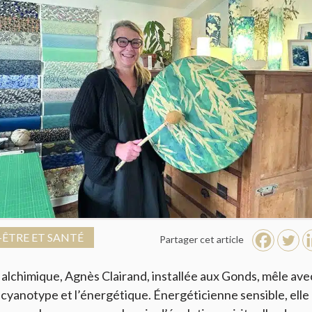
-ÊTRE ET SANTÉ
Partager cet article
 alchimique, Agnès Clairand, installée aux Gonds, mêle ave
u cyanotype et l’énergétique. Énergéticienne sensible, elle