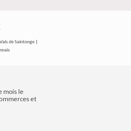
E
Vals de Saintonge
|
nnais
e mois le
 commerces et