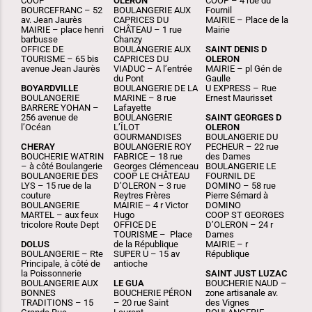
COOP
OLERON
COOP – 4 rue du
BOURCEFRANC – 52
BOULANGERIE AUX
Fournil
av. Jean Jaurès
CAPRICES DU
MAIRIE – Place de la
MAIRIE – place henri
CHÂTEAU – 1 rue
Mairie
barbusse
Chanzy
OFFICE DE
BOULANGERIE AUX
SAINT DENIS D
TOURISME – 65 bis
CAPRICES DU
OLERON
avenue Jean Jaurès
VIADUC – A l’entrée
MAIRIE – pl Gén de
du Pont
Gaulle
BOYARDVILLE
BOULANGERIE DE LA
U EXPRESS – Rue
BOULANGERIE
MARINE – 8 rue
Ernest Maurisset
BARRERE YOHAN –
Lafayette
256 avenue de
BOULANGERIE
SAINT GEORGES D
l’Océan
L’ÎLOT
OLERON
GOURMANDISES
BOULANGERIE DU
CHERAY
BOULANGERIE ROY
PECHEUR – 22 rue
BOUCHERIE WATRIN
FABRICE – 18 rue
des Dames
– à côté Boulangerie
Georges Clémenceau
BOULANGERIE LE
BOULANGERIE DES
COOP LE CHÂTEAU
FOURNIL DE
LYS – 15 rue de la
D’OLERON – 3 rue
DOMINO – 58 rue
couture
Reytres Frères
Pierre Sémard à
BOULANGERIE
MAIRIE – 4 r Victor
DOMINO
MARTEL – aux feux
Hugo
COOP ST GEORGES
tricolore Route Dept
OFFICE DE
D’OLERON – 24 r
TOURISME – Place
Dames
DOLUS
de la République
MAIRIE – r
BOULANGERIE – Rte
SUPER U – 15 av
République
Principale, à côté de
antioche
la Poissonnerie
SAINT JUST LUZAC
BOULANGERIE AUX
LE GUA
BOUCHERIE NAUD –
BONNES
BOUCHERIE PÉRON
zone artisanale av.
TRADITIONS – 15
– 20 rue Saint
des Vignes