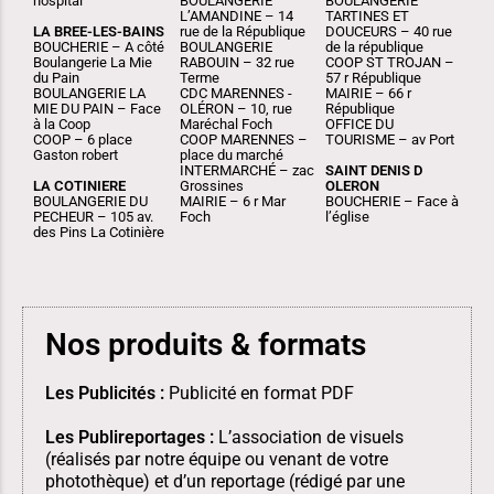
hospital
BOULANGERIE
BOULANGERIE
L’AMANDINE – 14
TARTINES ET
LA BREE-LES-BAINS
rue de la République
DOUCEURS – 40 rue
BOUCHERIE – A côté
BOULANGERIE
de la république
Boulangerie La Mie
RABOUIN – 32 rue
COOP ST TROJAN –
du Pain
Terme
57 r République
BOULANGERIE LA
CDC MARENNES -
MAIRIE – 66 r
MIE DU PAIN – Face
OLÉRON – 10, rue
République
à la Coop
Maréchal Foch
OFFICE DU
COOP – 6 place
COOP MARENNES –
TOURISME – av Port
Gaston robert
place du marché
INTERMARCHÉ – zac
SAINT DENIS D
LA COTINIERE
Grossines
OLERON
BOULANGERIE DU
MAIRIE – 6 r Mar
BOUCHERIE – Face à
PECHEUR – 105 av.
Foch
l’église
des Pins La Cotinière
Nos produits & formats
Les Publicités :
Publicité en format PDF
Les Publireportages :
L’association de visuels
(réalisés par notre équipe ou venant de votre
photothèque) et d’un reportage (rédigé par une