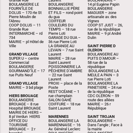
Grande Rue
Laurent
BOULANGERIE –
BOULANGERIE LE
BOULANGERIE
14 pl Eugène Papin
FOURN’ÎLE DE
BONNAILLIE PÈRE
BOULANGERIE
DOLUS – 170 rte St
ET FILS – rond point
MAGUIER – zone
Pierre Moulin de
du gua
artisanale av. des
l’Abreu
COIFFEUR
Vignes
COOP DOLUS – 11
COULEURS DU
COOP ST JUST – 26,
Grande Rue
TEMPS – 18 rue
rue de la république
INTERMARCHE – rd
Pierre Loti
MAIRIE – 9 pl André
734
GARAGE DU GUA –
Dulin
MAIRIE – pl Hôtel de
36 rue Pierre Loti
Ville
LA GRANGE AU
SAINT PIERRE D
LEVAIN – 7 rue Saint
OLERON
GRAND VILLAGE
Laurent
BOULANGERIE AU
SUPER U – centre
MAIRIE – 28 rue
PUITS D’AMOUR –
Commercial
Saint Laurent
58 rue de la
BOULANGERIE
POISSONNERIE LA
république
GOURMAND’ÎLE – 17
PÊCHERIE D’AMBRE
BOULANGERIE LA
rue Puits Neuf
– 22 rue Saint
MEULE A PAIN – 3
Laurent
rue Pierre Loti
GRAND VILLAGE
PROXI – place de la
BOULANGERIE LA
MAIRIE – 3 bd plage
Poste
PANETIERE – 24 rue
REST’OCÉANE – 1
de la république
HIERS BROUAGE
rue champlain
CDC OLÉRON – 59
BOULANGERIE
SALON GAHÉ
route des allées
BROUAGE – 8 rue
COIFFURE – 18 rue
MAIRIE – 26 r
Hospital BROUAGE
Saint Laurent
République
MAIRIE DE HIERS –
8 pl Verdun HIERS
MARENNES
SAINT TROJAN
OFFICE DU
BOULANGERIE LA
BOULANGERIE –
TOURISME
MARENNAISE – 16
Dans l’angle ; Face à
BROUAGE – 2 r
Av. Général Leclerc
la mairie