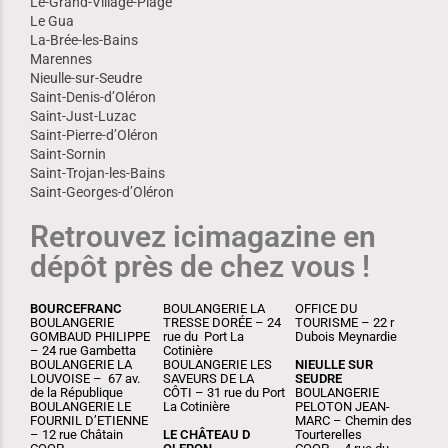
Le-Grand-Village-Plage
Le Gua
La-Brée-les-Bains
Marennes
Nieulle-sur-Seudre
Saint-Denis-d’Oléron
Saint-Just-Luzac
Saint-Pierre-d’Oléron
Saint-Sornin
Saint-Trojan-les-Bains
Saint-Georges-d’Oléron
Retrouvez icimagazine en
dépôt près de chez vous !
BOURCEFRANC
BOULANGERIE LA
OFFICE DU
BOULANGERIE
TRESSE DORÉE – 24
TOURISME – 22 r
GOMBAUD PHILIPPE
rue du Port La
Dubois Meynardie
– 24 rue Gambetta
Cotinière
BOULANGERIE LA
BOULANGERIE LES
NIEULLE SUR
LOUVOISE – 67 av.
SAVEURS DE LA
SEUDRE
de la République
CÔTI – 31 rue du Port
BOULANGERIE
BOULANGERIE LE
La Cotinière
PELOTON JEAN-
FOURNIL D’ETIENNE
MARC – Chemin des
– 12 rue Châtain
LE CHÂTEAU D
Tourterelles