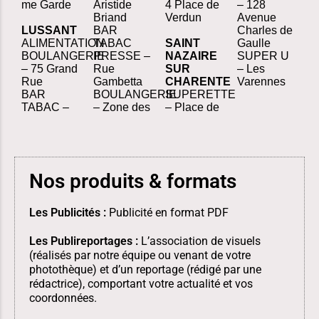
me Garde
Aristide
4 Place de
– 128
Briand
Verdun
Avenue
LUSSANT
BAR
Charles de
ALIMENTATION
TABAC
SAINT
Gaulle
BOULANGERIE
PRESSE –
NAZAIRE
SUPER U
– 75 Grand
Rue
SUR
– Les
Rue
Gambetta
CHARENTE
Varennes
BAR
BOULANGERIE
SUPERETTE
TABAC –
– Zone des
– Place de
Nos produits & formats
Les Publicités :
Publicité en format PDF
Les Publireportages :
L’association de visuels
(réalisés par notre équipe ou venant de votre
photothèque) et d’un reportage (rédigé par une
rédactrice), comportant votre actualité et vos
coordonnées.