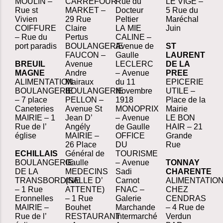
MOULIN –
CARREFOUR
Rue du
LE VIGE –
Rue st
MARKET –
Docteur
5 Rue du
Vivien
29 Rue
Peltier
Maréchal
COIFFURE
Claire
LA MIE
Juin
– Rue du
Pertus
CALINE –
port paradis
BOULANGERIE
Avenue de
ST
FAUCON –
Gaulle
LAURENT
BREUIL
Avenue
LECLERC
DE LA
MAGNE
Andre
– Avenue
PREE
ALIMENTATION
Mairaux
du 11
EPICERIE
BOULANGERIE
BOULANGERIE
Novembre
UTILE –
– 7 place
PELLON –
1918
Place de la
Caneteries
Avenue St
MONOPRIX
Mairie
MAIRIE – 1
Jean D’
– Avenue
LE BON
Rue de l’
Angély
de Gaulle
HAIR – 21
église
MAIRIE –
OFFICE
Grande
26 Place
DU
Rue
ECHILLAIS
Général de
TOURISME
BOULANGERIE
Gaulle
– Avenue
TONNAY
DE LA
MEDECINS
Sadi
CHARENTE
TRANSBORDINE
(SALLE D’
Carnot
ALIMENTATIO
– 1 Rue
ATTENTE)
FNAC –
CHEZ
Eronnelles
– 1 Rue
Galerie
CENDRAS
MAIRIE –
Bouhet
Marchande
– 4 Rue de
Rue de l’
RESTAURANT
Intermarché
Verdun