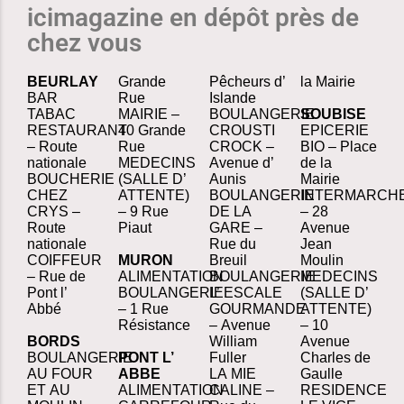
icimagazine en dépôt près de
chez vous
BEURLAY
Grande
Pêcheurs d’
la Mairie
BAR
Rue
Islande
TABAC
MAIRIE –
BOULANGERIE
SOUBISE
RESTAURANT
40 Grande
CROUSTI
EPICERIE
– Route
Rue
CROCK –
BIO – Place
nationale
MEDECINS
Avenue d’
de la
BOUCHERIE
(SALLE D’
Aunis
Mairie
CHEZ
ATTENTE)
BOULANGERIE
INTERMARCH
CRYS –
– 9 Rue
DE LA
– 28
Route
Piaut
GARE –
Avenue
nationale
Rue du
Jean
COIFFEUR
MURON
Breuil
Moulin
– Rue de
ALIMENTATION
BOULANGERIE
MEDECINS
Pont l’
BOULANGERIE
L’ ESCALE
(SALLE D’
Abbé
– 1 Rue
GOURMANDE
ATTENTE)
Résistance
– Avenue
– 10
BORDS
William
Avenue
BOULANGERIE
PONT L’
Fuller
Charles de
AU FOUR
ABBE
LA MIE
Gaulle
ET AU
ALIMENTATION
CALINE –
RESIDENCE