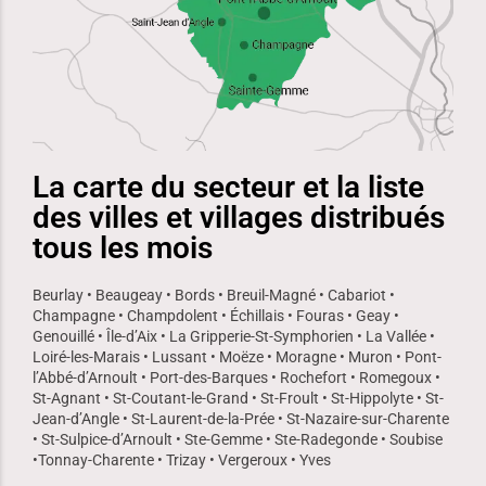
La carte du secteur et la liste
des villes et villages distribués
tous les mois
Beurlay • Beaugeay • Bords • Breuil-Magné • Cabariot •
Champagne • Champdolent • Échillais • Fouras • Geay •
Genouillé • Île-d’Aix • La Gripperie-St-Symphorien • La Vallée •
Loiré-les-Marais • Lussant • Moëze • Moragne • Muron • Pont-
l’Abbé-d’Arnoult • Port-des-Barques • Rochefort • Romegoux •
St-Agnant • St-Coutant-le-Grand • St-Froult • St-Hippolyte • St-
Jean-d’Angle • St-Laurent-de-la-Prée • St-Nazaire-sur-Charente
• St-Sulpice-d’Arnoult • Ste-Gemme • Ste-Radegonde • Soubise
•Tonnay-Charente • Trizay • Vergeroux • Yves