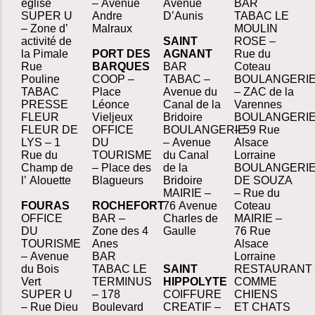
église
– Avenue
Avenue
BAR
SUPER U
Andre
D’Aunis
TABAC LE
– Zone d’
Malraux
MOULIN
activité de
SAINT
ROSE –
la Pimale
PORT DES
AGNANT
Rue du
Rue
BARQUES
BAR
Coteau
Pouline
COOP –
TABAC –
BOULANGERI
TABAC
Place
Avenue du
– ZAC de la
PRESSE
Léonce
Canal de la
Varennes
FLEUR
Vieljeux
Bridoire
BOULANGERI
FLEUR DE
OFFICE
BOULANGERIE
– 59 Rue
LYS – 1
DU
– Avenue
Alsace
Rue du
TOURISME
du Canal
Lorraine
Champ de
– Place des
de la
BOULANGERI
l’ Alouette
Blagueurs
Bridoire
DE SOUZA
MAIRIE –
– Rue du
FOURAS
ROCHEFORT
76 Avenue
Coteau
OFFICE
BAR –
Charles de
MAIRIE –
DU
Zone des 4
Gaulle
76 Rue
TOURISME
Anes
Alsace
– Avenue
BAR
Lorraine
du Bois
TABAC LE
SAINT
RESTAURANT
Vert
TERMINUS
HIPPOLYTE
COMME
SUPER U
– 178
COIFFURE
CHIENS
– Rue Dieu
Boulevard
CREATIF –
ET CHATS