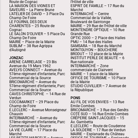
Route de Cognac
l’Hôtel de ville
LA MAISON DES VIGNES ET
ESPRIT DE FAMILLE – 17 Rue du
SAVEURS – La Pierre Brune
Marché
L’ATELIER DE DAVID – 3 Place Du
INTERMACHÉ – Centre
Champ De Foire
Commercial de la Vallée,
LE FOURNIL DES DEUX
Boulevard de Saintonge
CHARENTES – 25 Route de
MAIRIE – 29 Rue de l’Hôtel de ville
Cognac
MONTENDRE OPTIQUE – 10 Rue
LE SALON D’OLIVIER – 5 Place Du
Grande Rue
Champ De Foire
OPTIC 2000 – 2 Place des Halles
MAIRIE – Place de la Mairie
PMU – 14 Rue des Halles
SUBLIM’ – 38 Rue Agrippa
SAMSARA – 18 Rue du Marché
d’Aubigné
MONTGUYON – BOUCHERIE
BRODUT – 12 place de la Mairie
JONZAC
INSTITUT PERLE DE BEAUTÉ – 6
ARENE CARRELAGE – 23 Bis
Rue nationale
Avenue du 19 Mars 1962
INTERMARCHÉ – Zone
AVELYS CONNECT – Avenue du
commerciale de Clairvent
57ème régiment d’infanterie, Parc
MAIRIE – 1 place de la Mairie
Commercial de la Source
OFFICE DE TOURISME – 10 Place
BRICOMARCHÉ – Avenue du
de la Mairie
57ème régiment d’infanterie, Parc
STUDIO CUVILLIER – 7 Avenue de
Commercial de la Source
la République
CAVES CHRISTOPHE – 14 Rue de
Verdun
PONS
COCCIMARKET – 29 Place du
AU FIL DE VOS ENVIES – 13 Rue
Champ de Foire
Emile Combes
E.LECLERC – Avenue Monseigneur
BRICOMARCHÉ – 3 Rue des Genêts
Chauvin
COTÉ SUD – 16 Rue Emile Combes
INTERMARCHÉ – Avenue du
CRÊPERIE SAINT-JACQUES – 15
57ème régiment d’infanterie, Parc
Av. Gambetta
Commercial de la Source
E.LECLERC – Route de Coudenne
LA VIE CLAIRE – 17 Place du
LA SOLDERIE – 17 Rue de Verdun
Marché
MAIRIE – Esplanade du Château