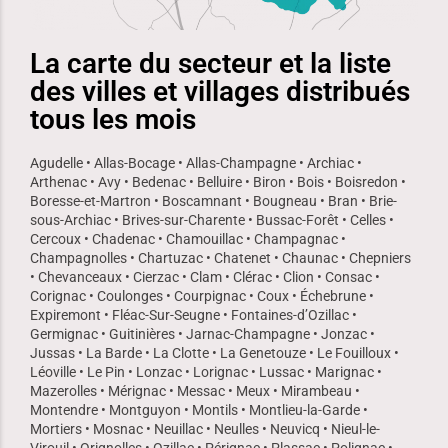
La carte du secteur et la liste
des villes et villages distribués
tous les mois
Agudelle • Allas-Bocage • Allas-Champagne • Archiac •
Arthenac • Avy • Bedenac • Belluire • Biron • Bois • Boisredon •
Boresse-et-Martron • Boscamnant • Bougneau • Bran • Brie-
sous-Archiac • Brives-sur-Charente • Bussac-Forêt • Celles •
Cercoux • Chadenac • Chamouillac • Champagnac •
Champagnolles • Chartuzac • Chatenet • Chaunac • Chepniers
• Chevanceaux • Cierzac • Clam • Clérac • Clion • Consac •
Corignac • Coulonges • Courpignac • Coux • Échebrune •
Expiremont • Fléac-Sur-Seugne • Fontaines-d’Ozillac •
Germignac • Guitinières • Jarnac-Champagne • Jonzac •
Jussas • La Barde • La Clotte • La Genetouze • Le Fouilloux •
Léoville • Le Pin • Lonzac • Lorignac • Lussac • Marignac •
Mazerolles • Mérignac • Messac • Meux • Mirambeau •
Montendre • Montguyon • Montils • Montlieu-la-Garde •
Mortiers • Mosnac • Neuillac • Neulles • Neuvicq • Nieul-le-