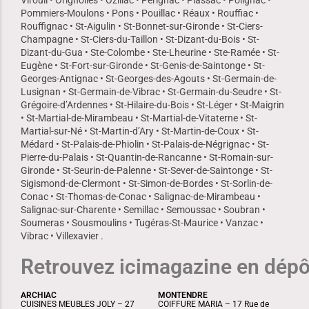
Virouil • Orignolles • Ozillac • Pérignac • Plassac • Polignac •
Pommiers-Moulons • Pons • Pouillac • Réaux • Rouffiac •
Rouffignac • St-Aigulin • St-Bonnet-sur-Gironde • St-Ciers-
Champagne • St-Ciers-du-Taillon • St-Dizant-du-Bois • St-
Dizant-du-Gua • Ste-Colombe • Ste-Lheurine • Ste-Ramée • St-
Eugène • St-Fort-sur-Gironde • St-Genis-de-Saintonge • St-
Georges-Antignac • St-Georges-des-Agouts • St-Germain-de-
Lusignan • St-Germain-de-Vibrac • St-Germain-du-Seudre • St-
Grégoire-d’Ardennes • St-Hilaire-du-Bois • St-Léger • St-Maigrin
• St-Martial-de-Mirambeau • St-Martial-de-Vitaterne • St-
Martial-sur-Né • St-Martin-d’Ary • St-Martin-de-Coux • St-
Médard • St-Palais-de-Phiolin • St-Palais-de-Négrignac • St-
Pierre-du-Palais • St-Quantin-de-Rancanne • St-Romain-sur-
Gironde • St-Seurin-de-Palenne • St-Sever-de-Saintonge • St-
Sigismond-de-Clermont • St-Simon-de-Bordes • St-Sorlin-de-
Conac • St-Thomas-de-Conac • Salignac-de-Mirambeau •
Salignac-sur-Charente • Semillac • Semoussac • Soubran •
Soumeras • Sousmoulins • Tugéras-St-Maurice • Vanzac •
Vibrac • Villexavier .
Retrouvez icimagazine en dépôt
ARCHIAC
MONTENDRE
CUISINES MEUBLES JOLY – 27
COIFFURE MARIA – 17 Rue de