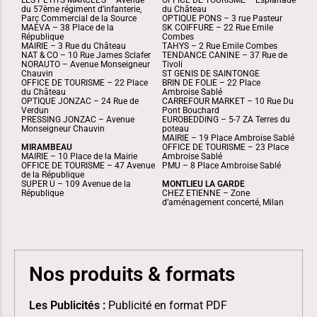
LES PETITS MARCEL’S – Avenue
OFFICE DE TOURISME – Esplanade
du 57ème régiment d’infanterie,
du Château
Parc Commercial de la Source
OPTIQUE PONS – 3 rue Pasteur
MAÉVA – 38 Place de la
SK COIFFURE – 22 Rue Emile
République
Combes
MAIRIE – 3 Rue du Château
TAHYS – 2 Rue Emile Combes
NAT & CO – 10 Rue James Sclafer
TENDANCE CANINE – 37 Rue de
NORAUTO – Avenue Monseigneur
Tivoli
Chauvin
ST GENIS DE SAINTONGE
OFFICE DE TOURISME – 22 Place
BRIN DE FOLIE – 22 Place
du Château
Ambroise Sablé
OPTIQUE JONZAC – 24 Rue de
CARREFOUR MARKET – 10 Rue Du
Verdun
Pont Bouchard
PRESSING JONZAC – Avenue
EUROBEDDING – 5-7 ZA Terres du
Monseigneur Chauvin
poteau
MAIRIE – 19 Place Ambroise Sablé
MIRAMBEAU
OFFICE DE TOURISME – 23 Place
MAIRIE – 10 Place de la Mairie
Ambroise Sablé
OFFICE DE TOURISME – 47 Avenue
PMU – 8 Place Ambroise Sablé
de la République
SUPER U – 109 Avenue de la
MONTLIEU LA GARDE
République
CHEZ ETIENNE – Zone
d’aménagement concerté, Milan
Nos produits & formats
Les Publicités :
Publicité en format PDF