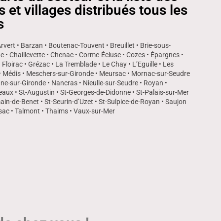
es et villages distribués tous les
s
Arvert • Barzan • Boutenac-Touvent • Breuillet • Brie-sous-
 • Chaillevette • Chenac • Corme-Écluse • Cozes • Épargnes •
• Floirac • Grézac • La Tremblade • Le Chay • L’Eguille • Les
 Médis • Meschers-sur-Gironde • Meursac • Mornac-sur-Seudre
ne-sur-Gironde • Nancras • Nieulle-sur-Seudre • Royan •
aux • St-Augustin • St-Georges-de-Didonne • St-Palais-sur-Mer
ain-de-Benet • St-Seurin-d’Uzet • St-Sulpice-de-Royan • Saujon
ac • Talmont • Thaims • Vaux-sur-Mer