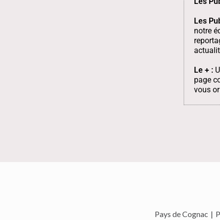
Les Pub
Les Pub
notre é
reporta
actuali
Le + :
U
page co
vous or
Pays de Cognac
|
P