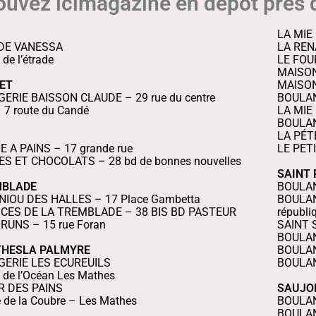
ouvez icimagazine en dépôt près 
LA MIE
 DE VANESSA
LA REN
de l’étrade
LE FOUR
MAISON
LET
MAISON
ERIE BAISSON CLAUDE – 29 rue du centre
BOULANG
7 route du Candé
LA MIE 
BOULAN
LA PÉTR
 A PAINS – 17 grande rue
LE PET
S ET CHOCOLATS – 28 bd de bonnes nouvelles
SAINT 
MBLADE
BOULAN
NIOU DES HALLES – 17 Place Gambetta
BOULAN
ICES DE LA TREMBLADE – 38 BIS BD PASTEUR
républi
RUNS – 15 rue Foran
SAINT 
BOULAN
THESLA PALMYRE
BOULANG
ERIE LES ECUREUILS
BOULAN
 de l’Océan Les Mathes
ER DES PAINS
SAUJO
 de la Coubre – Les Mathes
BOULA
BOULAN