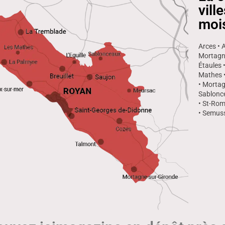
vill
moi
Arces • 
Mortagne
Étaules 
Mathes •
• Mortag
Sablonce
• St-Rom
• Semuss