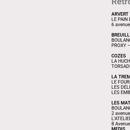
Retr
ARVERT
LE PAIN
6 avenue 
BREUIL
BOULANG
PROXY – 
COZES
LA HUCHE
TORSADE
LA TRE
LE FOUR
LES DÉL
LES EMB
LES MA
BOULANG
2 avenue
L’ATELI
8 Avenue
MEDIS