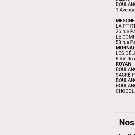
BOULAN
1 Avenu
MESCHE
LA P’TI
26 rue P
LE COMP
58 rue P
MORNAC
LES DÉL
8 rue du
ROYAN
BOULAN
SACRÉ PÉ
BOULANGE
BOULANG
CHOCOLAT
Nos