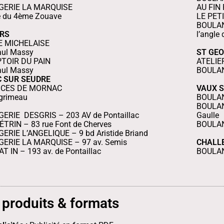
GERIE LA MARQUISE
AU FIN 
e du 4ème Zouave
LE PETI
BOULAN
RS
l’angle 
TE MICHELAISE
aul Massy
ST GEO
TOIR DU PAIN
ATELIER
aul Massy
BOULAN
 SUR SEUDRE
ICES DE MORNAC
VAUX 
 grimeau
BOULAN
BOULAN
GERIE
DESGRIS – 203 AV de Pontaillac
Gaulle
TRIN – 83 rue Font de Cherves
BOULAN
RIE L’ANGELIQUE – 9 bd Aristide Briand
ERIE LA MARQUISE – 97 av. Semis
CHALL
 IN – 193 av. de Pontaillac
BOULAN
 produits & formats