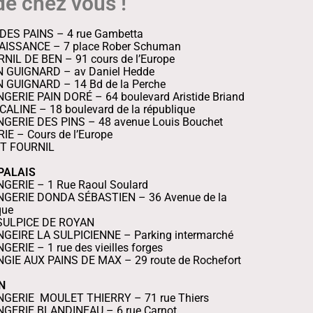
de chez vous !
 DES PAINS – 4 rue Gambetta
AISSANCE – 7 place Rober Schuman
NIL DE BEN – 91 cours de l’Europe
 GUIGNARD – av Daniel Hedde
 GUIGNARD – 14 Bd de la Perche
ERIE PAIN DORÉ – 64 boulevard Aristide Briand
CALINE – 18 boulevard de la république
GERIE DES PINS – 48 avenue Louis Bouchet
IE – Cours de l’Europe
IT FOURNIL
PALAIS
GERIE – 1 Rue Raoul Soulard
GERIE DONDA SÉBASTIEN – 36 Avenue de la
que
SULPICE DE ROYAN
GEIRE LA SULPICIENNE – Parking intermarché
ERIE – 1 rue des vieilles forges
GIE AUX PAINS DE MAX – 29 route de Rochefort
N
NGERIE
MOULET THIERRY – 71 rue Thiers
GERIE BLANDINEAU – 6 rue Carnot