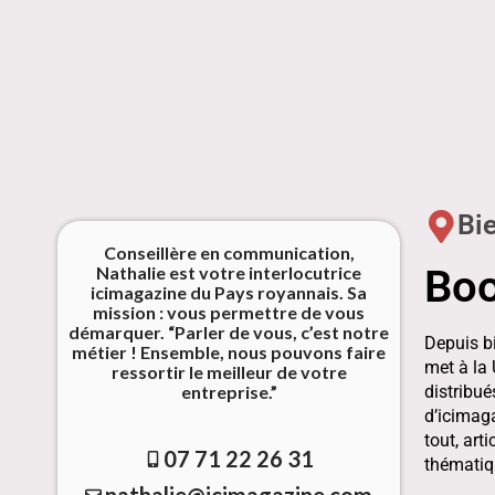
Bi
Conseillère en communication,
Boo
Nathalie est votre interlocutrice
icimagazine du Pays royannais. Sa
mission : vous permettre de vous
démarquer. “Parler de vous, c’est notre
Depuis bi
métier ! Ensemble, nous pouvons faire
met à la
ressortir le meilleur de votre
entreprise.”
distribué
d’icimaga
tout, art
07 71 22 26 31
thématiqu