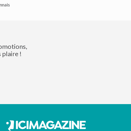
nnais
romotions,
plaire !